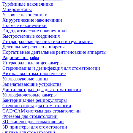
Турбинные наконечники
Микромоторы
Угловые наконечники
Хирургические наконечники
Прямые наконечники
Эндодонтические наконечники
Быстросъемные соединения
Интраоральная диагностика и визуализация
Дентальные рентген аппараты
Портативные дентальные рентгеновские аппараты
Радиовизиографы
Интраоральные видеокамеры
Стерилизация и дезинфекция для стоматологии
Автоклавы стоматологические
Ультразвуковые ванны
Запечатывающие устройства
Дистилляторы воды для стоматологии
Ультрафиолетовые камеры
Бактерицидные рециркуляторы
Стерилизаторы для стоматологии
CAD/CAM системы для стоматологии
Фрезеры для стоматологии
3D cканеры для стоматологии
3D принтеры для стоматологии
Оптика для стоматологии