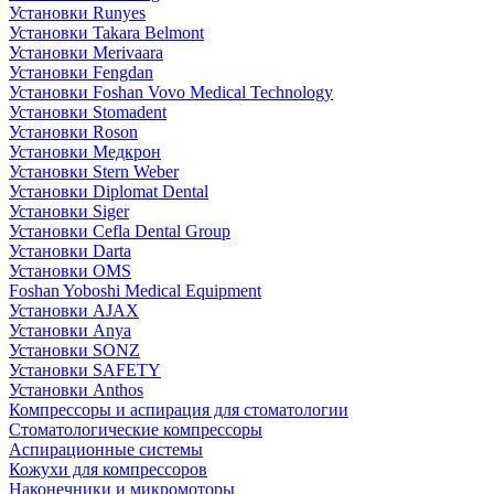
Установки Runyes
Установки Takara Belmont
Установки Merivaara
Установки Fengdan
Установки Foshan Vovo Medical Technology
Установки Stomadent
Установки Roson
Установки Медкрон
Установки Stern Weber
Установки Diplomat Dental
Установки Siger
Установки Cefla Dental Group
Установки Darta
Установки OMS
Foshan Yoboshi Medical Equipment
Установки AJAX
Установки Anya
Установки SONZ
Установки SAFETY
Установки Anthos
Компрессоры и аспирация для стоматологии
Стоматологические компрессоры
Аспирационные системы
Кожухи для компрессоров
Наконечники и микромоторы