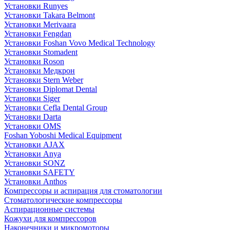
Установки Runyes
Установки Takara Belmont
Установки Merivaara
Установки Fengdan
Установки Foshan Vovo Medical Technology
Установки Stomadent
Установки Roson
Установки Медкрон
Установки Stern Weber
Установки Diplomat Dental
Установки Siger
Установки Cefla Dental Group
Установки Darta
Установки OMS
Foshan Yoboshi Medical Equipment
Установки AJAX
Установки Anya
Установки SONZ
Установки SAFETY
Установки Anthos
Компрессоры и аспирация для стоматологии
Стоматологические компрессоры
Аспирационные системы
Кожухи для компрессоров
Наконечники и микромоторы