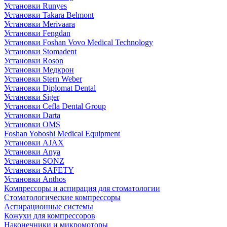
Установки Runyes
Установки Takara Belmont
Установки Merivaara
Установки Fengdan
Установки Foshan Vovo Medical Technology
Установки Stomadent
Установки Roson
Установки Медкрон
Установки Stern Weber
Установки Diplomat Dental
Установки Siger
Установки Cefla Dental Group
Установки Darta
Установки OMS
Foshan Yoboshi Medical Equipment
Установки AJAX
Установки Anya
Установки SONZ
Установки SAFETY
Установки Anthos
Компрессоры и аспирация для стоматологии
Стоматологические компрессоры
Аспирационные системы
Кожухи для компрессоров
Наконечники и микромоторы