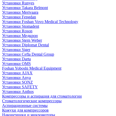
Установки Runyes
Установки Takara Belmont
Установки Merivaara
Установки Fengdan
Установки Foshan Vovo Medical Technology
Установки Stomadent
Установки Roson
Установки Медкрон
Установки Stern Weber
Установки Diplomat Dental
Установки Siger
Установки Cefla Dental Group
Установки Darta
Установки OMS
Foshan Yoboshi Medical Equipment
Установки AJAX
Установки Anya
Установки SONZ
Установки SAFETY
Установки Anthos
Компрессоры и аспирация для стоматологии
Стоматологические компрессоры
Аспирационные системы
Кожухи для компрессоров
Наконечники и микромоторы