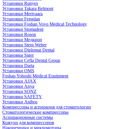
Установки Runyes
Установки Takara Belmont
Установки Merivaara
Установки Fengdan
Установки Foshan Vovo Medical Technology
Установки Stomadent
Установки Roson
Установки Медкрон
Установки Stern Weber
Установки Diplomat Dental
Установки Siger
Установки Cefla Dental Group
Установки Darta
Установки OMS
Foshan Yoboshi Medical Equipment
Установки AJAX
Установки Anya
Установки SONZ
Установки SAFETY
Установки Anthos
Компрессоры и аспирация для стоматологии
Стоматологические компрессоры
Аспирационные системы
Кожухи для компрессоров
Наконечники и микромоторы