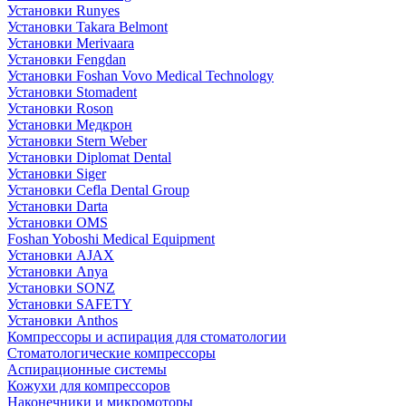
Установки Runyes
Установки Takara Belmont
Установки Merivaara
Установки Fengdan
Установки Foshan Vovo Medical Technology
Установки Stomadent
Установки Roson
Установки Медкрон
Установки Stern Weber
Установки Diplomat Dental
Установки Siger
Установки Cefla Dental Group
Установки Darta
Установки OMS
Foshan Yoboshi Medical Equipment
Установки AJAX
Установки Anya
Установки SONZ
Установки SAFETY
Установки Anthos
Компрессоры и аспирация для стоматологии
Стоматологические компрессоры
Аспирационные системы
Кожухи для компрессоров
Наконечники и микромоторы