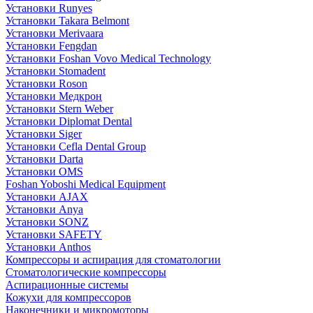
Установки Runyes
Установки Takara Belmont
Установки Merivaara
Установки Fengdan
Установки Foshan Vovo Medical Technology
Установки Stomadent
Установки Roson
Установки Медкрон
Установки Stern Weber
Установки Diplomat Dental
Установки Siger
Установки Cefla Dental Group
Установки Darta
Установки OMS
Foshan Yoboshi Medical Equipment
Установки AJAX
Установки Anya
Установки SONZ
Установки SAFETY
Установки Anthos
Компрессоры и аспирация для стоматологии
Стоматологические компрессоры
Аспирационные системы
Кожухи для компрессоров
Наконечники и микромоторы