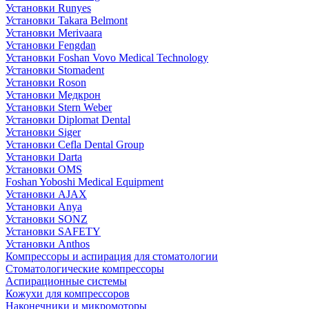
Установки Runyes
Установки Takara Belmont
Установки Merivaara
Установки Fengdan
Установки Foshan Vovo Medical Technology
Установки Stomadent
Установки Roson
Установки Медкрон
Установки Stern Weber
Установки Diplomat Dental
Установки Siger
Установки Cefla Dental Group
Установки Darta
Установки OMS
Foshan Yoboshi Medical Equipment
Установки AJAX
Установки Anya
Установки SONZ
Установки SAFETY
Установки Anthos
Компрессоры и аспирация для стоматологии
Стоматологические компрессоры
Аспирационные системы
Кожухи для компрессоров
Наконечники и микромоторы