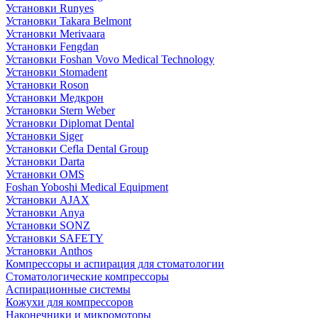
Установки Runyes
Установки Takara Belmont
Установки Merivaara
Установки Fengdan
Установки Foshan Vovo Medical Technology
Установки Stomadent
Установки Roson
Установки Медкрон
Установки Stern Weber
Установки Diplomat Dental
Установки Siger
Установки Cefla Dental Group
Установки Darta
Установки OMS
Foshan Yoboshi Medical Equipment
Установки AJAX
Установки Anya
Установки SONZ
Установки SAFETY
Установки Anthos
Компрессоры и аспирация для стоматологии
Стоматологические компрессоры
Аспирационные системы
Кожухи для компрессоров
Наконечники и микромоторы