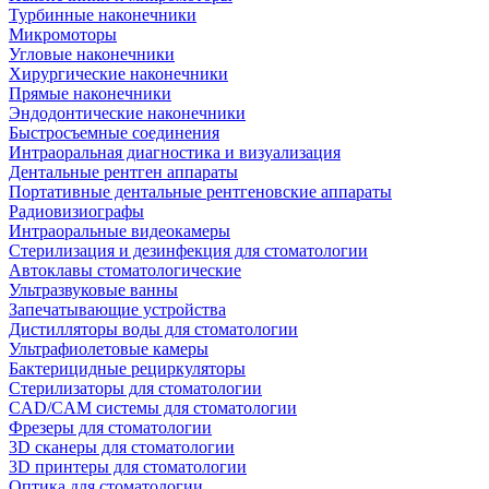
Турбинные наконечники
Микромоторы
Угловые наконечники
Хирургические наконечники
Прямые наконечники
Эндодонтические наконечники
Быстросъемные соединения
Интраоральная диагностика и визуализация
Дентальные рентген аппараты
Портативные дентальные рентгеновские аппараты
Радиовизиографы
Интраоральные видеокамеры
Стерилизация и дезинфекция для стоматологии
Автоклавы стоматологические
Ультразвуковые ванны
Запечатывающие устройства
Дистилляторы воды для стоматологии
Ультрафиолетовые камеры
Бактерицидные рециркуляторы
Стерилизаторы для стоматологии
CAD/CAM системы для стоматологии
Фрезеры для стоматологии
3D cканеры для стоматологии
3D принтеры для стоматологии
Оптика для стоматологии