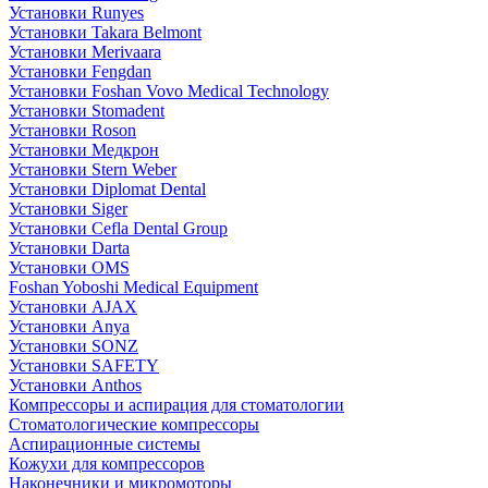
Установки Runyes
Установки Takara Belmont
Установки Merivaara
Установки Fengdan
Установки Foshan Vovo Medical Technology
Установки Stomadent
Установки Roson
Установки Медкрон
Установки Stern Weber
Установки Diplomat Dental
Установки Siger
Установки Cefla Dental Group
Установки Darta
Установки OMS
Foshan Yoboshi Medical Equipment
Установки AJAX
Установки Anya
Установки SONZ
Установки SAFETY
Установки Anthos
Компрессоры и аспирация для стоматологии
Стоматологические компрессоры
Аспирационные системы
Кожухи для компрессоров
Наконечники и микромоторы