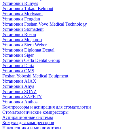
Установки Runyes
Установки Takara Belmont
Установки Merivaara
Установки Fengdan
Установки Foshan Vovo Medical Technology
Установки Stomadent
Установки Roson
Установки Медкрон
Установки Stern Weber
Установки Diplomat Dental
Установки Siger
Установки Cefla Dental Group
Установки Darta
Установки OMS
Foshan Yoboshi Medical Equipment
Установки AJAX
Установки Anya
Установки SONZ
Установки SAFETY
Установки Anthos
Компрессоры и аспирация для стоматологии
Стоматологические компрессоры
Аспирационные системы
Кожухи для компрессоров
Наконечники и микромоторы