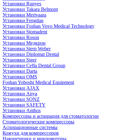
Установки Runyes
Установки Takara Belmont
Установки Merivaara
Установки Fengdan
Установки Foshan Vovo Medical Technology
Установки Stomadent
Установки Roson
Установки Медкрон
Установки Stern Weber
Установки Diplomat Dental
Установки Siger
Установки Cefla Dental Group
Установки Darta
Установки OMS
Foshan Yoboshi Medical Equipment
Установки AJAX
Установки Anya
Установки SONZ
Установки SAFETY
Установки Anthos
Компрессоры и аспирация для стоматологии
Стоматологические компрессоры
Аспирационные системы
Кожухи для компрессоров
Наконечники и микромоторы